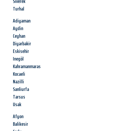
Siverek
Turhal
Adiyaman
Aydin
Ceyhan
Diyarbakir
Eskisehir
Inegöl
Kahramanmaras
Kocaeli
Nazilli
Sanliurfa
Tarsus
Usak
Afyon
Balikesir