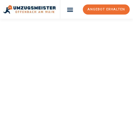
ANGEBOT ERHALTEN
UMZUGSMEISTER
KELLER
Umzug Offenbach
Am Main
Ceyhan
Ihr Umzug Offenbach am Main Ceyhan kann so einfach sein!
Erleben Sie unseren
erstklassigen Service
und sichern Sie sich
die
besten Preise in Offenbach am Main
.
Jetzt Ihr individuelles Angebot anfordern und den ersten
Schritt zu einem stressfreien Umzug nach Ceyhan machen: