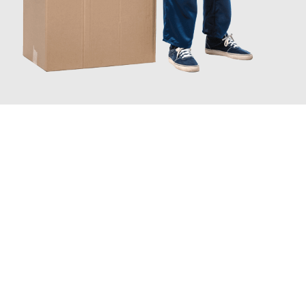
JETZT ANFRAGEN
Erleben Sie mit Umzugsmeister Keller Offenbach am Main, wie
einfach und stressfrei Ihr Umzug Offenbach am Main
Ceyhan
sein kann. Unser Expertenteam steht bereit, um Ihnen
einen reibungslosen Übergang in Ihr neues Zuhause zu