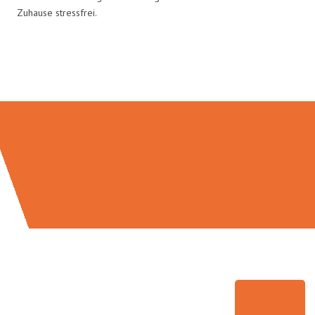
Zuhause stressfrei.
Umzugsmeister Keller in Zahlen: