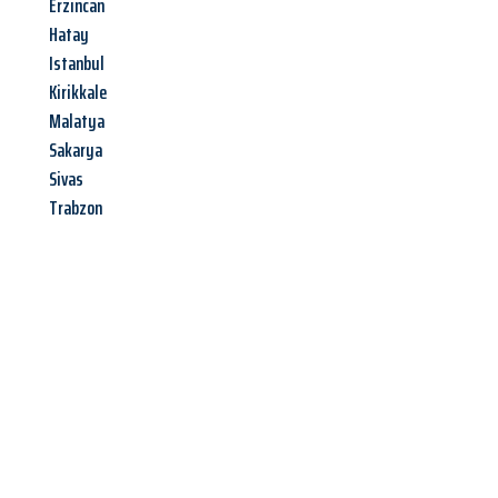
Erzincan
Hatay
Istanbul
Kirikkale
Malatya
Sakarya
Sivas
Trabzon
Jetzt anfragen &
Angebot
mit Best-Preis
erhalten!
Schicken Sie uns jetzt Ihre unverbindliche Anfrage und sichern