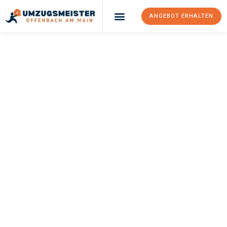
ANGEBOT ERHALTEN
UMZUGSMEISTER
KELLER
Umzug Offenbach
Am Main
Kocaeli
Ihr Umzug Offenbach am Main Kocaeli kann so einfach sein!
Erleben Sie unseren
erstklassigen Service
und sichern Sie sich
die
besten Preise in Offenbach am Main
.
Jetzt Ihr individuelles Angebot anfordern und den ersten
Schritt zu einem stressfreien Umzug nach Kocaeli machen: