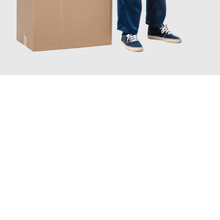
JETZT ANFRAGEN
Erleben Sie mit Umzugsmeister Keller Offenbach am Main, wie
einfach und stressfrei Ihr Umzug Offenbach am Main
Kocaeli
sein kann. Unser Expertenteam steht bereit, um Ihnen
einen reibungslosen Übergang in Ihr neues Zuhause zu