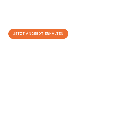
Sie sich Ihr
individuelles Umzugsangebot für Ihr Anliegen in
Offenbach am Main
zum Best-Preis! Nutzen Sie die
Gelegenheit für einen
stressfreien Umzug
mit maximalem
Komfort:
JETZT ANGEBOT ERHALTEN