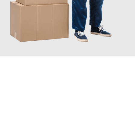
JETZT ANFRAGEN
Erleben Sie mit Umzugsmeister Keller Offenbach am Main, wie
einfach und stressfrei Ihr Umzug Offenbach am Main
Trabzon
sein kann. Unser Expertenteam steht bereit, um Ihnen