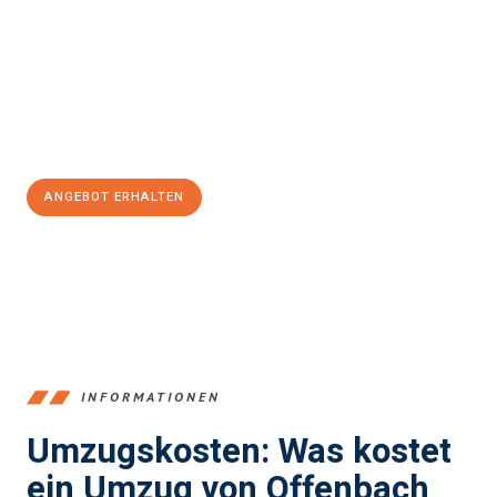
einen reibungslosen Übergang in Ihr neues Zuhause zu
garantieren.
Jetzt
unverbindliches Angebot
erhalten &
100€ sparen:
ANGEBOT ERHALTEN
+4915792653375
INFORMATIONEN
Umzugskosten: Was kostet
ein Umzug von Offenbach