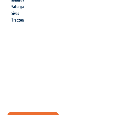
Malatya
Sakarya
Sivas
Trabzon
Jetzt anfragen &
Angebot
mit Best-Preis
erhalten!
Schicken Sie uns jetzt Ihre unverbindliche Anfrage und sichern
Sie sich Ihr
individuelles Umzugsangebot für Ihr Anliegen in
Offenbach am Main
zum Best-Preis! Nutzen Sie die
Gelegenheit für einen
stressfreien Umzug
mit maximalem
Komfort: