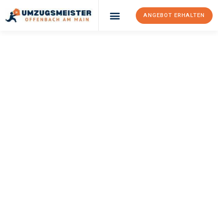
ANGEBOT ERHALTEN
UMZUGSMEISTER
KELLER
Umzug Offenbach
Am Main
Trabzon
Ihr Umzug Offenbach am Main Trabzon kann so einfach sein!
Erleben Sie unseren
erstklassigen Service
und sichern Sie sich
die
besten Preise in Offenbach am Main
.
Jetzt Ihr individuelles Angebot anfordern und den ersten
Schritt zu einem stressfreien Umzug nach Trabzon machen: