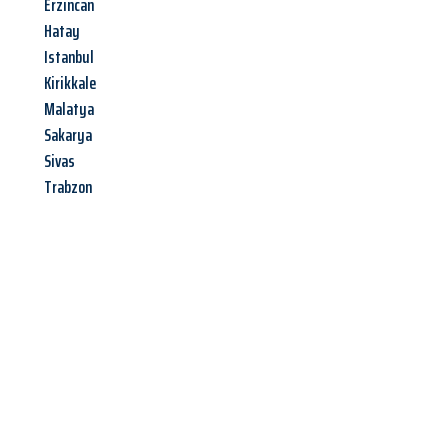
Erzincan
Hatay
Istanbul
Kirikkale
Malatya
Sakarya
Sivas
Trabzon
Jetzt anfragen &
Angebot
mit Best-Preis
erhalten!
Schicken Sie uns jetzt Ihre unverbindliche Anfrage und sichern