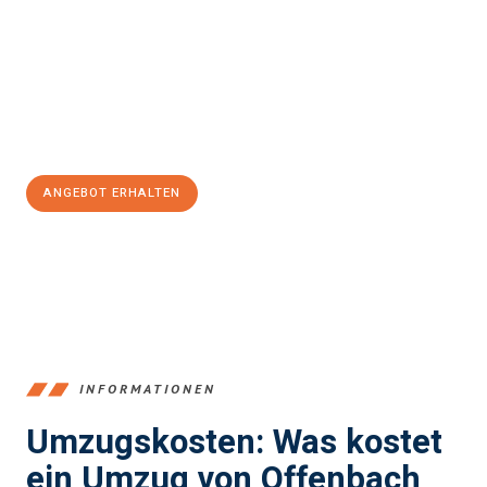
einen reibungslosen Übergang in Ihr neues Zuhause zu
garantieren.
Jetzt
unverbindliches Angebot
erhalten &
100€ sparen:
ANGEBOT ERHALTEN
+4915792653375
INFORMATIONEN
Umzugskosten: Was kostet
ein Umzug von Offenbach