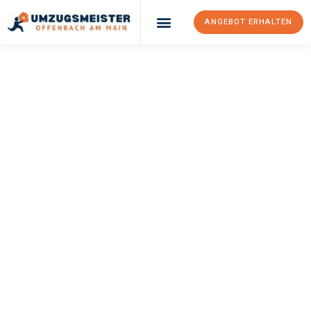
ANGEBOT ERHALTEN
UMZUGSMEISTER
KELLER
Umzug Offenbach
Am Main
Erzincan
Ihr Umzug Offenbach am Main Erzincan kann so einfach sein!
Erleben Sie unseren
erstklassigen Service
und sichern Sie sich
die
besten Preise in Offenbach am Main
.
Jetzt Ihr individuelles Angebot anfordern und den ersten
Schritt zu einem stressfreien Umzug nach Erzincan machen: