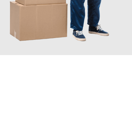
JETZT ANFRAGEN
Erleben Sie mit Umzugsmeister Keller Offenbach am Main, wie
einfach und stressfrei Ihr Umzug Offenbach am Main
Erzincan
sein kann. Unser Expertenteam steht bereit, um Ihnen