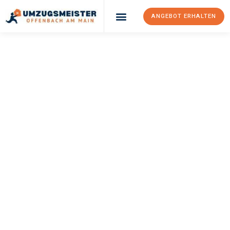
ANGEBOT ERHALTEN
UMZUGSMEISTER
KELLER
Umzug Offenbach
Am Main
Osmaniye
Ihr Umzug Offenbach am Main Osmaniye kann so einfach sein!
Erleben Sie unseren
erstklassigen Service
und sichern Sie sich
die
besten Preise in Offenbach am Main
.
Jetzt Ihr individuelles Angebot anfordern und den ersten
Schritt zu einem stressfreien Umzug nach Osmaniye
machen: