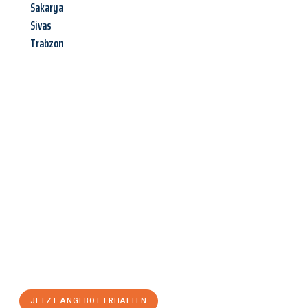
Sakarya
Sivas
Trabzon
Jetzt anfragen &
Angebot
mit Best-Preis
erhalten!
Schicken Sie uns jetzt Ihre unverbindliche Anfrage und sichern
Sie sich Ihr
individuelles Umzugsangebot für Ihr Anliegen in
Offenbach am Main
zum Best-Preis! Nutzen Sie die
Gelegenheit für einen
stressfreien Umzug
mit maximalem
Komfort:
JETZT ANGEBOT ERHALTEN