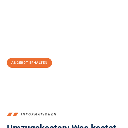
einfach und stressfrei Ihr Umzug Offenbach am Main
Osmaniye
sein kann. Unser Expertenteam steht bereit, um Ihnen
einen reibungslosen Übergang in Ihr neues Zuhause zu
garantieren.
Jetzt
unverbindliches Angebot
erhalten &
100€ sparen:
ANGEBOT ERHALTEN
+4915792653375
INFORMATIONEN