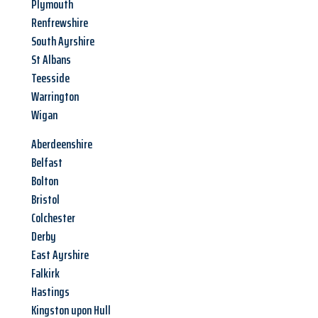
Plymouth
Renfrewshire
South Ayrshire
St Albans
Teesside
Warrington
Wigan
Aberdeenshire
Belfast
Bolton
Bristol
Colchester
Derby
East Ayrshire
Falkirk
Hastings
Kingston upon Hull