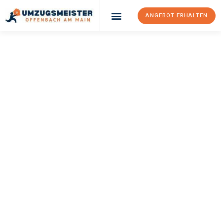
ANGEBOT ERHALTEN
UMZUGSMEISTER
KELLER
Umzug Offenbach
Am Main
Basildon
Ihr Umzug Offenbach am Main Basildon kann so einfach sein!
Erleben Sie unseren
erstklassigen Service
und sichern Sie sich
die
besten Preise in Offenbach am Main
.
Jetzt Ihr individuelles Angebot anfordern und den ersten
Schritt zu einem stressfreien Umzug nach Basildon machen: