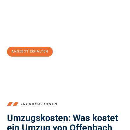
einen reibungslosen Übergang in Ihr neues Zuhause zu
garantieren.
Jetzt
unverbindliches Angebot
erhalten &
100€ sparen:
ANGEBOT ERHALTEN
+4915792653375
INFORMATIONEN
Umzugskosten: Was kostet
ein Umzug von Offenbach