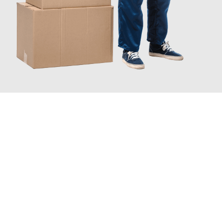
JETZT ANFRAGEN
Erleben Sie mit Umzugsmeister Keller Offenbach am Main, wie
einfach und stressfrei Ihr Umzug Offenbach am Main
Basildon
sein kann. Unser Expertenteam steht bereit, um Ihnen