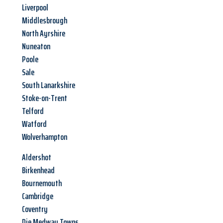
Liverpool
Middlesbrough
North Ayrshire
Nuneaton
Poole
Sale
South Lanarkshire
Stoke-on-Trent
Telford
Watford
Wolverhampton
Aldershot
Birkenhead
Bournemouth
Cambridge
Coventry
Die Medway Towns