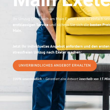
Main
Exete
Ihr Umzug Offenbach am Main Exeter kann so einfach sein
erstklassigen Service
und sichern Sie sich die
besten Prei
Main
.
Jetzt Ihr individuelles Angebot anfordern und den ersten
stressfreien Umzug nach Exeter machen:
UNVERBINDLICHES ANGEBOT ERHALTEN
100% unverbindlich
– Garantiert eine Antwort
innerhalb von 15 Min