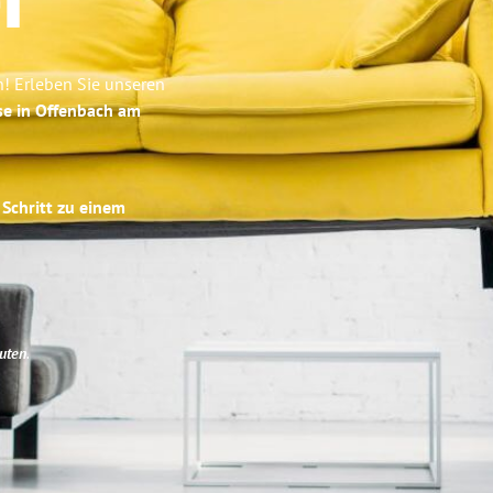
r
! Erleben Sie unseren
se in Offenbach am
 Schritt zu einem
uten
.