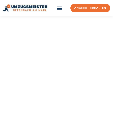
ANGEBOT ERHALTEN
UMZUGSMEISTER
KELLER
Umzug Offenbach
Am Main
Sheffield
Ihr Umzug Offenbach am Main Sheffield kann so einfach sein!
Erleben Sie unseren
erstklassigen Service
und sichern Sie sich
die
besten Preise in Offenbach am Main
.
Jetzt Ihr individuelles Angebot anfordern und den ersten
Schritt zu einem stressfreien Umzug nach Sheffield
machen: