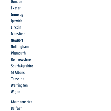
Dundee
Exeter
Grimsby
Ipswich
Lincoln
Mansfield
Newport
Nottingham
Plymouth
Renfrewshire
South Ayrshire
St Albans
Teesside
Warrington
Wigan
Aberdeenshire
Belfast