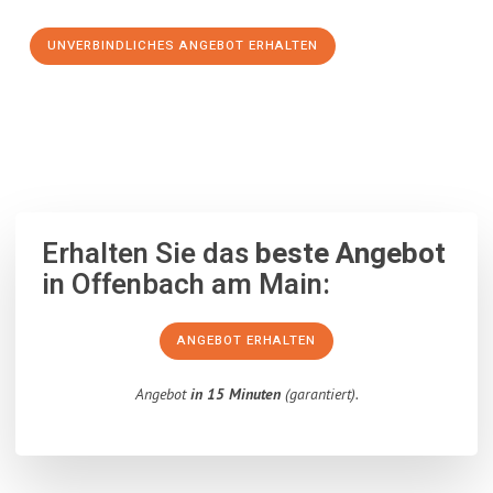
UNVERBINDLICHES ANGEBOT ERHALTEN
100% unverbindlich
– Garantiert eine Antwort
innerhalb von 15
Minuten
.
Erhalten Sie das
beste Angebot
in Offenbach am Main:
ANGEBOT ERHALTEN
Angebot
in 15 Minuten
(garantiert).