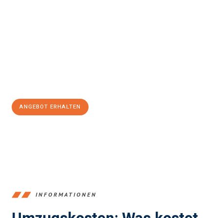
einfach und stressfrei Ihr Umzug Offenbach am Main
Sheffield
sein kann. Unser Expertenteam steht bereit, um Ihnen
einen reibungslosen Übergang in Ihr neues Zuhause zu
garantieren.
Jetzt
unverbindliches Angebot
erhalten &
100€ sparen:
ANGEBOT ERHALTEN
+4915792653375
INFORMATIONEN