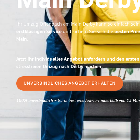
Main
Derb
Ihr Umzug Offenbach am Main Derby kann so einfach sein
erstklassigen Service
und sichern Sie sich die
besten Prei
Main
.
Jetzt Ihr individuelles Angebot anfordern und den ersten
stressfreien Umzug nach Derby machen:
UNVERBINDLICHES ANGEBOT ERHALTEN
100% unverbindlich
– Garantiert eine Antwort
innerhalb von 15 Min