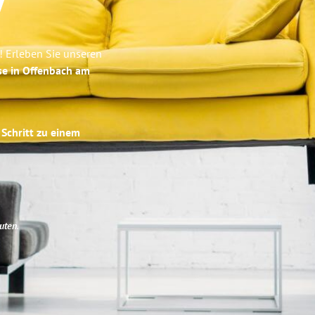
y
! Erleben Sie unseren
se in Offenbach am
 Schritt zu einem
uten
.