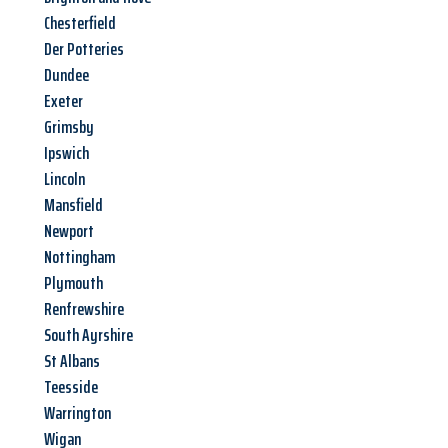
Chesterfield
Der Potteries
Dundee
Exeter
Grimsby
Ipswich
Lincoln
Mansfield
Newport
Nottingham
Plymouth
Renfrewshire
South Ayrshire
St Albans
Teesside
Warrington
Wigan