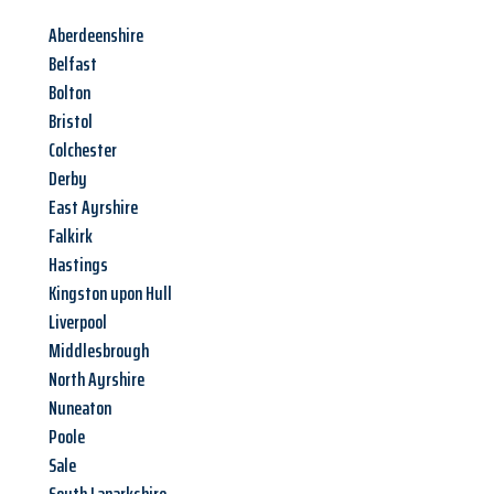
Aberdeenshire
Belfast
Bolton
Bristol
Colchester
Derby
East Ayrshire
Falkirk
Hastings
Kingston upon Hull
Liverpool
Middlesbrough
North Ayrshire
Nuneaton
Poole
Sale