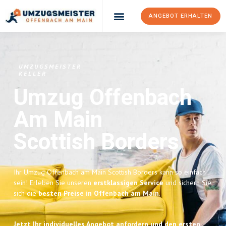
ANGEBOT ERHALTEN
UMZUGSMEISTER
KELLER
Umzug Offenbach
Am Main
Scottish Borders
Ihr Umzug Offenbach am Main Scottish Borders kann so einfach
sein! Erleben Sie unseren
erstklassigen Service
und sichern Sie
sich die
besten Preise in Offenbach am Main
.
Jetzt Ihr individuelles Angebot anfordern und den ersten