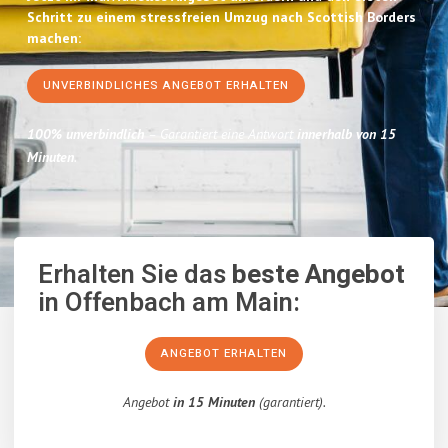
Schritt zu einem stressfreien Umzug nach Scottish Borders
machen:
UNVERBINDLICHES ANGEBOT ERHALTEN
100% unverbindlich
– Garantiert eine Antwort
innerhalb von 15
Minuten
.
Erhalten Sie das
beste Angebot
in Offenbach am Main:
ANGEBOT ERHALTEN
Angebot
in 15 Minuten
(garantiert).