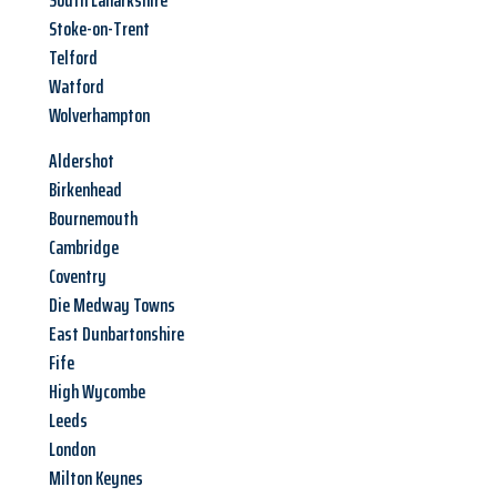
South Lanarkshire
Stoke-on-Trent
Telford
Watford
Wolverhampton
Aldershot
Birkenhead
Bournemouth
Cambridge
Coventry
Die Medway Towns
East Dunbartonshire
Fife
High Wycombe
Leeds
London
Milton Keynes