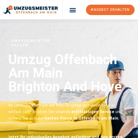
ANGEBOT ERHALTEN
UMZUGSMEISTER
KELLER
Umzug Offenbach
Am Main
Brighton And Hove
Ihr Umzug Offenbach am Main Brighton and Hove kann so
einfach sein! Erleben Sie unseren
erstklassigen Service
und
sichern Sie sich die
besten Preise in Offenbach am Main
.
Jetzt Ihr individuelles Angebot anfordern und den ersten