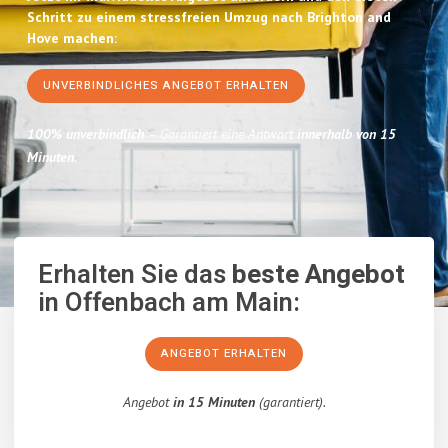
Schritt zu einem stressfreien Umzug nach Brighton and
Hove machen:
UNVERBINDLICHES ANGEBOT ERHALTEN
100% unverbindlich
– Garantiert eine Antwort
innerhalb von 15
Minuten
.
Erhalten Sie das
beste Angebot
in Offenbach am Main:
ANGEBOT ERHALTEN
Angebot
in 15 Minuten
(garantiert).