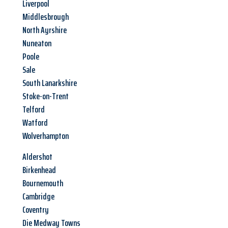
Liverpool
Middlesbrough
North Ayrshire
Nuneaton
Poole
Sale
South Lanarkshire
Stoke-on-Trent
Telford
Watford
Wolverhampton
Aldershot
Birkenhead
Bournemouth
Cambridge
Coventry
Die Medway Towns