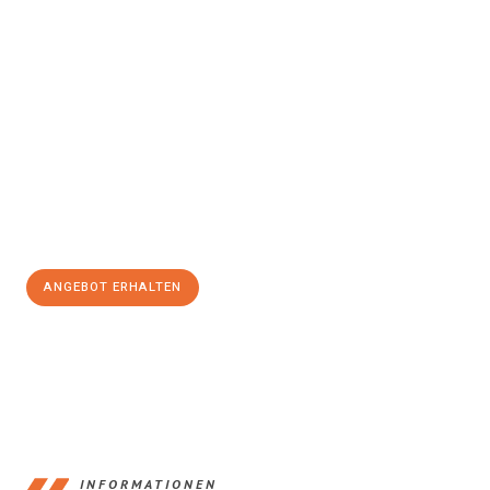
Erleben Sie mit Umzugsmeister Keller Offenbach am Main, wie
einfach und stressfrei Ihr Umzug Offenbach am Main Dearne
Valley
sein kann. Unser Expertenteam steht bereit, um Ihnen einen
reibungslosen Übergang in Ihr neues Zuhause zu garantieren.
Jetzt
unverbindliches Angebot
erhalten &
100€ sparen:
ANGEBOT ERHALTEN
+4915792653375
INFORMATIONEN