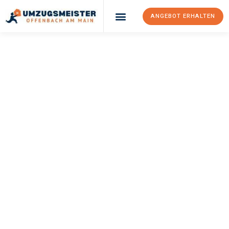
ANGEBOT ERHALTEN
UMZUGSMEISTER
KELLER
Umzug Offenbach
Am Main
Dearne Valley
Ihr Umzug Offenbach am Main Dearne Valley kann so einfach
sein! Erleben Sie unseren
erstklassigen Service
und sichern Sie
sich die
besten Preise in Offenbach am Main
.
Jetzt Ihr individuelles Angebot anfordern und den ersten