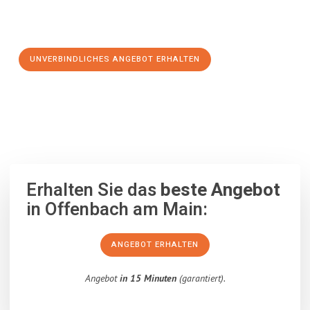
Schritt zu einem stressfreien Umzug nach Dearne Valley
machen:
UNVERBINDLICHES ANGEBOT ERHALTEN
100% unverbindlich
– Garantiert eine Antwort
innerhalb von 15
Minuten
.
Erhalten Sie das
beste Angebot
in Offenbach am Main:
ANGEBOT ERHALTEN
Angebot
in 15 Minuten
(garantiert).