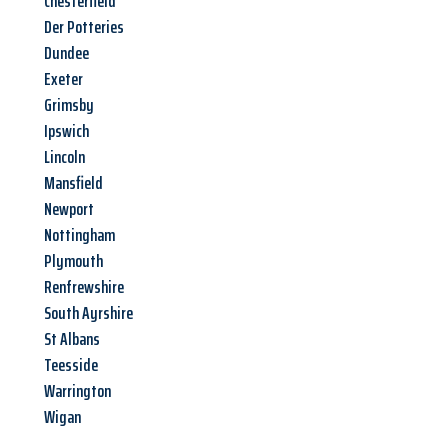
Chesterfield
Der Potteries
Dundee
Exeter
Grimsby
Ipswich
Lincoln
Mansfield
Newport
Nottingham
Plymouth
Renfrewshire
South Ayrshire
St Albans
Teesside
Warrington
Wigan