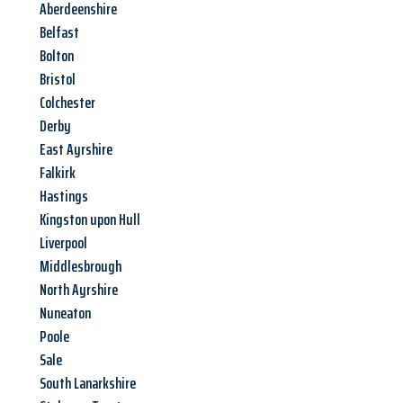
Aberdeenshire
Belfast
Bolton
Bristol
Colchester
Derby
East Ayrshire
Falkirk
Hastings
Kingston upon Hull
Liverpool
Middlesbrough
North Ayrshire
Nuneaton
Poole
Sale
South Lanarkshire